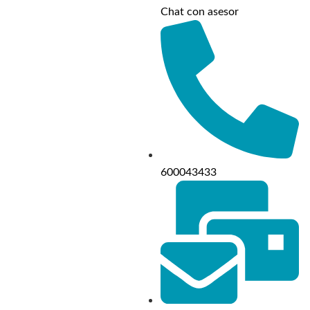
Chat con asesor
600043433