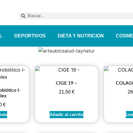
L
DEPORTIVOS
DIETA Y NUTRICION
COSME
CIGE 19 –
COLAGE
biótico I-
21,50
€
26
lex
50
€
más
Añadir al carrito
Lee