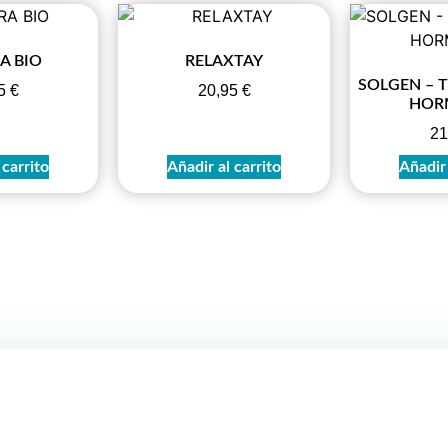
A BIO
RELAXTAY
SOLGEN – T
95
€
20,95
€
HOR
21
 carrito
Añadir al carrito
Añadir 