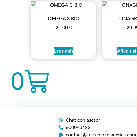
OMEGA 3 BIO
ONAGR
21,00
€
20,
Leer más
Añadir al
0
Chat con asesor
600043433
contact@arteubiocosmetics.com